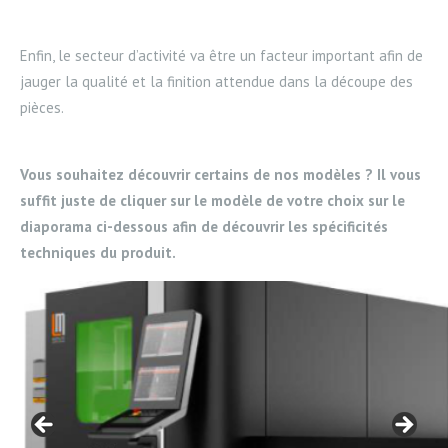
Enfin, le secteur d’activité va être un facteur important afin de
jauger la qualité et la finition attendue dans la découpe des
pièces.
Vous souhaitez découvrir certains de nos modèles ? Il vous
suffit juste de cliquer sur le modèle de votre choix sur le
diaporama ci-dessous afin de découvrir les spécificités
techniques du produit.