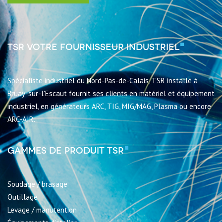
TSR votre fournisseur industriel
Spécialiste industriel du Nord-Pas-de-Calais, TSR installé à
Bruay-sur-l'Escaut fournit ses clients en matériel et équipement
industriel, en générateurs ARC, TIG, MIG/MAG, Plasma ou encore
ARC-AIR.
Gammes de produit TSR
Soudage / brasage
Outillage
Levage / manutention