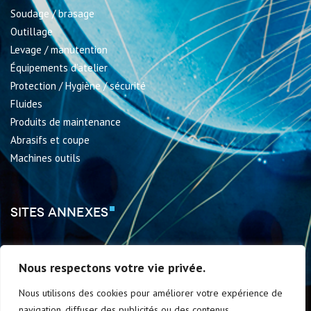
Soudage / brasage
Outillage
Levage / manutention
Équipements d’atelier
Protection / Hygiène / sécurité
Fluides
Produits de maintenance
Abrasifs et coupe
Machines outils
Sites annexes
http://www.tsr-formation.fr/
Nous respectons votre vie privée.
Nous utilisons des cookies pour améliorer votre expérience de
navigation, diffuser des publicités ou des contenus