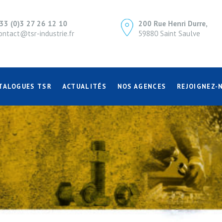
33 (0)3 27 26 12 10
200 Rue Henri Durre,
ontact@tsr-industrie.fr
59880 Saint Saulve
TALOGUES TSR
ACTUALITÉS
NOS AGENCES
REJOIGNEZ-