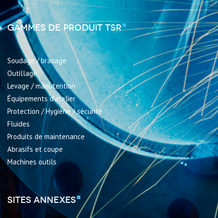
Gammes de produit TSR
Soudage / brasage
Outillage
Levage / manutention
Équipements d’atelier
Protection / Hygiène / sécurité
Fluides
Produits de maintenance
Abrasifs et coupe
Machines outils
Sites annexes